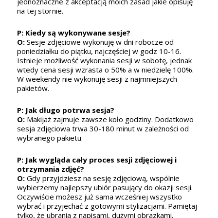
jednoznaczne z akceptacją moich zasad jakie opisuję
re
na tej stornie.
p
k
P: Kiedy są wykonywane sesje?
r
O:
Sesje zdjęciowe wykonuję w dni robocze od
cy
poniedziałku do piątku, najczęściej w godz 10-16.
za
Istnieje możliwość wykonania sesji w sobotę, jednak
od
wtedy cena sesji wzrasta o 50% a w niedzielę 100%.
sa
k
W weekendy nie wykonuję sesji z najmniejszych
ch
pakietów.
da
dw
p
P: Jak długo potrwa sesja?
cz
la
O:
Makijaż zajmuje zawsze koło godziny. Dodatkowo
us
sesja zdjęciowa trwa 30-180 minut w zależności od
pr
wybranego pakietu.
do
wy
?
P: Jak wygląda cały proces sesji zdjęciowej i
aś
otrzymania zdjęć?
P
O:
Gdy przyjdziesz na sesję zdjęciową, wspólnie
z
wybierzemy najlepszy ubiór pasujący do okazji sesji.
O
ko
Oczywiście możesz już sama wcześniej wszystko
Po
wybrać i przyjechać z gotowymi stylizacjami. Pamiętaj
wy
tylko, że ubrania z napisami, dużymi obrazkami,