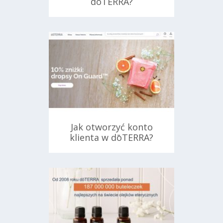
doTERRA?
ań
6 września 2024
Jak otworzyć konto
klienta w dōTERRA?
ań
2 września 2024