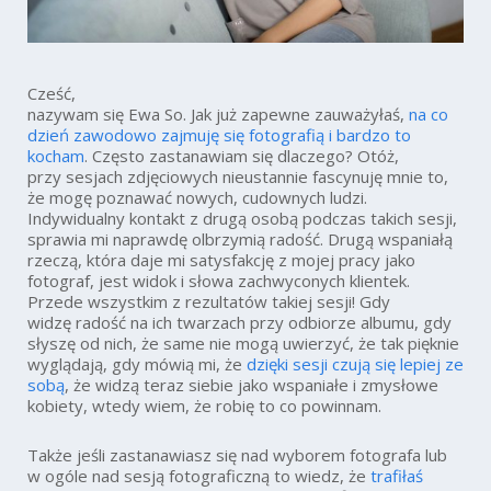
Cześć,
nazywam się Ewa So. Jak już zapewne zauważyłaś,
na co
dzień zawodowo zajmuję się fotografią i bardzo to
kocham
. Często zastanawiam się dlaczego? Otóż,
przy sesjach zdjęciowych nieustannie fascynuję mnie to,
że mogę poznawać nowych, cudownych ludzi.
Indywidualny kontakt z drugą osobą podczas takich sesji,
sprawia mi naprawdę olbrzymią radość. Drugą wspaniałą
rzeczą, która daje mi satysfakcję z mojej pracy jako
fotograf, jest widok i słowa zachwyconych klientek.
Przede wszystkim z rezultatów takiej sesji! Gdy
widzę radość na ich twarzach przy odbiorze albumu, gdy
słyszę od nich, że same nie mogą uwierzyć, że tak pięknie
wyglądają, gdy mówią mi, że
dzięki sesji czują się lepiej ze
sobą
, że widzą teraz siebie jako wspaniałe i zmysłowe
kobiety, wtedy wiem, że robię to co powinnam.
Także jeśli zastanawiasz się nad wyborem fotografa lub
w ogóle nad sesją fotograficzną to wiedz, że
trafiłaś