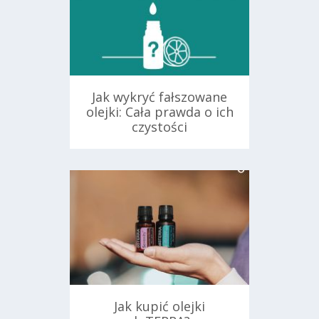
Jak wykryć fałszowane
olejki: Cała prawda o ich
czystości
ań
6 września 2024
Jak kupić olejki