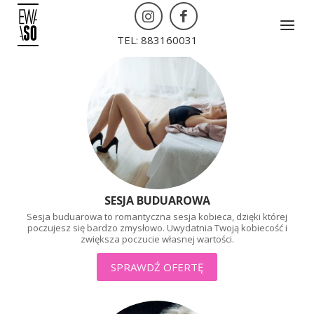
Skip
Menu
to
TEL: 883160031
content
SESJA BUDUAROWA
Sesja buduarowa to romantyczna sesja kobieca,
dzięki której
poczujesz się bardzo zmysłowo. Uwydatnia
Twoją kobiecość i
zwiększa poczucie własnej wartości.
SPRAWDŹ OFERTĘ