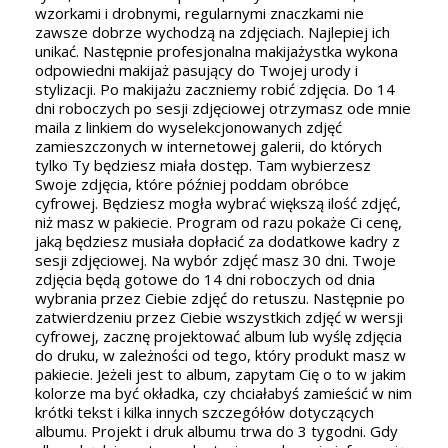
na
z
wzorkami i drobnymi, regularnymi znaczkami nie
Mo
zawsze dobrze wychodzą na zdjęciach. Najlepiej ich
d
unikać. Następnie profesjonalna makijażystka wykona
ko
odpowiedni makijaż pasujący do Twojej urody i
op
stylizacji. Po makijażu zaczniemy robić zdjęcia. Do 14
ce
dni roboczych po sesji zdjęciowej otrzymasz ode mnie
z
maila z linkiem do wyselekcjonowanych zdjęć
,
za
zamieszczonych w internetowej galerii, do których
bę
tylko Ty będziesz miała dostęp. Tam wybierzesz
 to
Tw
Swoje zdjęcia, które później poddam obróbce
go
cyfrowej. Będziesz mogła wybrać większą ilość zdjęć,
se
niż masz w pakiecie. Program od razu pokaże Ci cenę,
jaką będziesz musiała dopłacić za dodatkowe kadry z
sesji zdjęciowej. Na wybór zdjęć masz 30 dni. Twoje
P
zdjęcia będą gotowe do 14 dni roboczych od dnia
O
wybrania przez Ciebie zdjęć do retuszu. Następnie po
n
zatwierdzeniu przez Ciebie wszystkich zdjęć w wersji
zd
cyfrowej, zacznę projektować album lub wyślę zdjęcia
na
do druku, w zależności od tego, który produkt masz w
wy
pakiecie. Jeżeli jest to album, zapytam Cię o to w jakim
wz
kolorze ma być okładka, czy chciałabyś zamieścić w nim
wy
krótki tekst i kilka innych szczegółów dotyczących
albumu. Projekt i druk albumu trwa do 3 tygodni. Gdy
P: