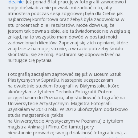
idealnie
. Już ponad 6 lat pracuję w fotografii zawodowo i
moje doświadczenie pozwala mi zadbać o to, aby
atmosfera podczas sesji zdjęciowej była dla Ciebie jak
najbardziej komfortowa oraz żebyś była zadowolona w
stu procentach z jej rezultatów. Może dziwi Cię, że
jestem tak pewna siebie, ale ta świadomośc nie wzięła się
znikąd, na to wszystko mam dowód w postaci moich
zadowolonych klientów. Zapoznaj się z ich opiniami, które
znajdziesz na mojej stronie, a w razie potrzeby śmiało
skontaktuj się ze mną. Postaram się odpowiedzieć na
nurtujące Cię pytania.
Fotografią zaczęłam zajmować się już w Liceum Sztuk
Plastycznych w Supraślu. Następnie uczęszczałam
na dwuletnie studium fotografii w Białymstoku, które
ukończyłam z tytułem Technika Fotografii. Potem
przyjechałam do Poznania, aby studiować fotografię na
Uniwersytecie Artystycznym. Magistra Fotografii
uzyskałam w 2010 roku. W 2012 ukończyłam dodatkowo
studia magisterskie (także
na Uniwersytecie Artystycznym w Poznaniu) z tytułem
magistra Animacji i Filmu. Od tamtej pory
nieustannie prowadzę swoją działalność fotograficzną, a