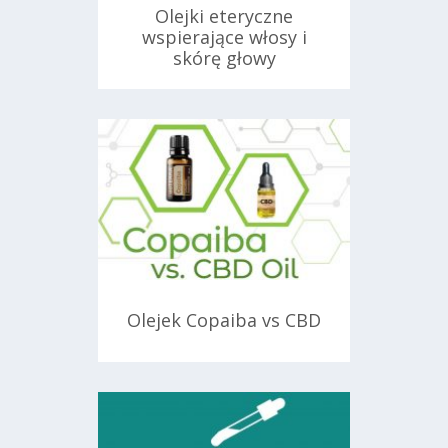
Olejki eteryczne
wspierające włosy i
skórę głowy
ań
4 listopada 2024
Olejek Copaiba vs CBD
ań
25 września 2024