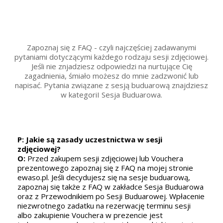
Zapoznaj się z FAQ - czyli najczęściej zadawanymi
pytaniami dotyczącymi każdego rodzaju sesji zdjęciowej.
Jeśli nie znjadziesz odpowiedzi na nurtujące Cię
zagadnienia, śmiało możesz do mnie zadzwonić lub
napisać. Pytania związane z sesją buduarową znajdziesz
w kategoriI Sesja Buduarowa.
e?
P: Jakie są zasady uczestnictwa w sesji
P
ub
zdjęciowej?
O
O:
Przed zakupem sesji zdjęciowej lub Vouchera
b
prezentowego zapoznaj się z FAQ na mojej stronie
si
ewaso.pl. Jeśli decydujesz się na sesje buduarową,
zd
zapoznaj się także z FAQ w zakładce Sesja Buduarowa
oraz z Przewodnikiem po Sesji Buduarowej. Wpłacenie
P
niezwrotnego zadatku na rezerwację terminu sesji
O
albo zakupienie Vouchera w prezencie jest
zd