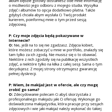
album będzie gotowy dostaniesz ode mnie informację
f
o możliwości jego odbioru z mojego studia. Wysyłka
p
zdjęć i albumów to opcja dodatkowo płatna. Także
O
gdybyś chciała abym wysłała Ci Twój produkt
ży
kurierem, poinformuj mnie o tym przed sesją
re
zdjęciową.
P
P: Czy moje zdjęcia będą pokazywane w
f
Internecie?
O
O:
Nie, jeśli na to się nie zgadzasz. Zdjęcia kobiet,
Je
które możesz zobaczyć u mnie w portfolio, znalazły się
do
tam tylko za ich zgodą. Nie musisz się o to obawiać.
ni
Niektóre z nich zgodziły się na publikację wszystkich
zd
zdjęć, a niektóre tylko na kilka z całej sesji. Sama o tym
decydujesz. Z mojej strony otrzymujesz gwarancję
pełnej dyskrecji.
P: Wiem, że makijaż jest w ofercie, ale czy mogę
zrobić go sama?
O:
Zdecydowanie polecam Ci abyś skorzystała z
profesjonalnego makijażu jaki Ci oferuję. Wykonuje go
doświadczona makijażystka, która pracuje przy sesjach
zdjęciowych i wie jaki makijaż należy wykonać do takiej