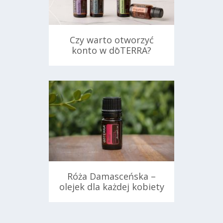
Czy warto otworzyć
konto w dōTERRA?
ań
27 czerwca 2024
Róża Damasceńska –
olejek dla każdej kobiety