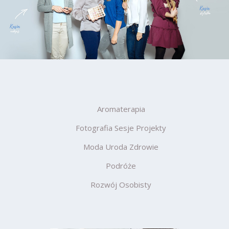
Aromaterapia
Fotografia Sesje Projekty
Moda Uroda Zdrowie
Podróże
Rozwój Osobisty
ań
6 sierpnia 2025