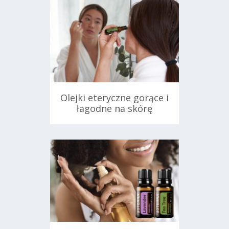
Olejki eteryczne gorące i
łagodne na skórę
ań
8 listopada 2024