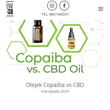
Skip
Menu
to
TEL: 883160031
content
Olejek Copaiba vs CBD
4 listopada 2024