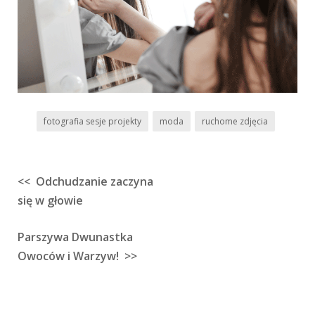
fotografia sesje projekty
moda
ruchome zdjęcia
<< Odchudzanie zaczyna
Nawigacja
się w głowie
wpisu
Parszywa Dwunastka
Owoców i Warzyw! >>