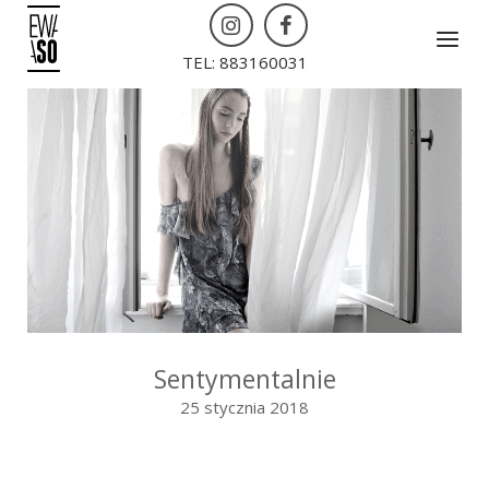
Skip
Menu
to
TEL: 883160031
content
Sentymentalnie
25 stycznia 2018