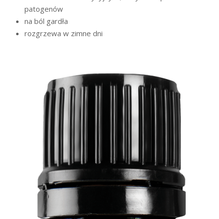
patogenów
na ból gardła
rozgrzewa w zimne dni