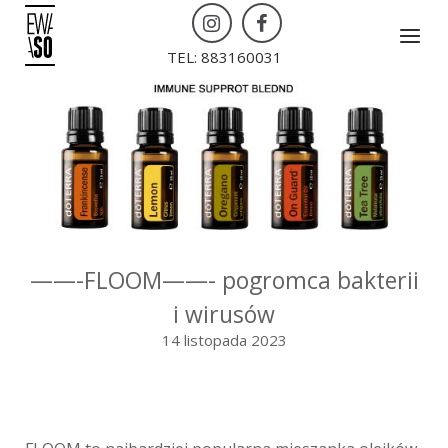
Skip
Menu
to
TEL: 883160031
content
——-FLOOM——- pogromca bakterii
i wirusów
14 listopada 2023