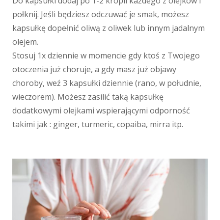
Do kapsułki dodaj po 1-2 kropli każdego z olejków i
połknij. Jeśli będziesz odczuwać je smak, możesz
kapsułkę dopełnić oliwą z oliwek lub innym jadalnym
olejem.
Stosuj 1x dziennie w momencie gdy ktoś z Twojego
otoczenia już choruje, a gdy masz już objawy
choroby, weź 3 kapsułki dziennie (rano, w południe,
wieczorem). Możesz zasilić taką kapsułkę
dodatkowymi olejkami wspierającymi odporność
takimi jak : ginger, turmeric, copaiba, mirra itp.