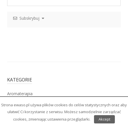
Subskrybuj
KATEGORIE
Aromaterapia
Fotografia Sesje Projekty
Strona ewaso.pl używa plików cookies do celów statystycznych oraz aby
Moda Uroda Zdrowie
ułatwić Ci korzystanie z serwisu. Możesz samodzielnie zarządzać
Podróże
cookies, zmieniając ustawienia przeglądarki.
Akcept
Rozwój Osobisty