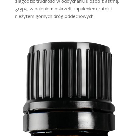
złagodzić trudności w oddychaniu u osób z astmą,
grypą, zapaleniem oskrzeli, zapaleniem zatok i
nieżytem górnych dróg oddechowych