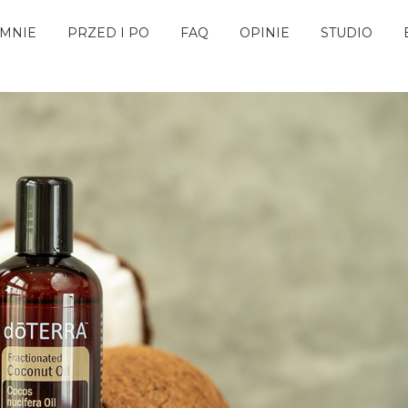
 MNIE
PRZED I PO
FAQ
OPINIE
STUDIO
#aromaterapia
#aromaterapia Poznań
#doterra Poznań
#olejki eteryczne
#olejki eteryczne Poznań