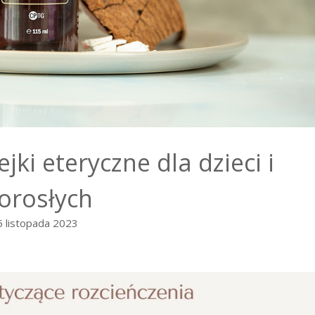
#aromaterapia Poznań
#doterra Poznań
#olejki eteryczne
#olejki eteryczne Poznań
#włosy
ejki eteryczne dla dzieci i
orosłych
5 listopada 2023
#aromaterapia
#aromaterapia Poznań
#doterra Poznań
#olejki eteryczne
#olejki eteryczne Poznań