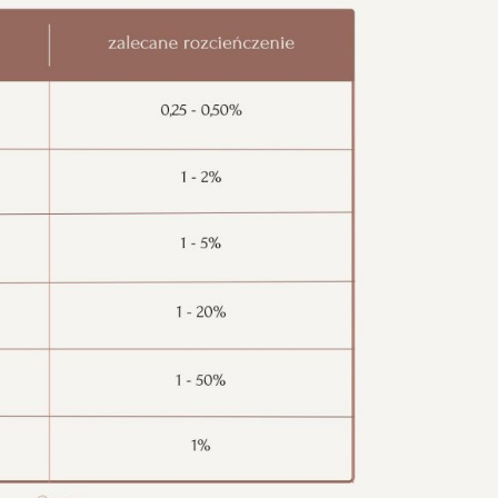
#aromaterapia
#aromaterapia Poznań
#doterra Poznań
#olejki eteryczne
#olejki eteryczne Poznań