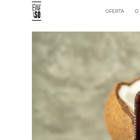
Skip
to
OFERTA
O
content