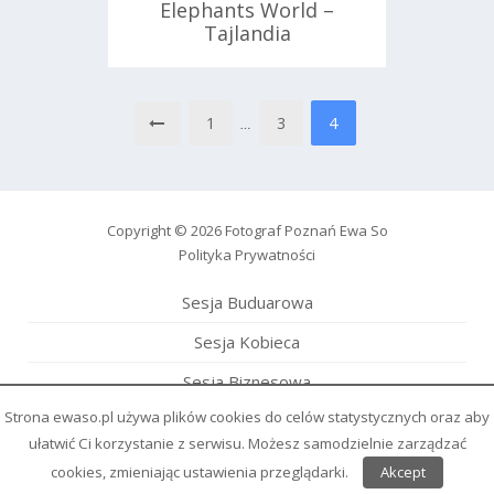
Elephants World –
Tajlandia
1
3
4
…
Nawigacja
po
wpisach
Copyright © 2026
Fotograf Poznań Ewa So
Polityka Prywatności
Sesja
Buduarowa
Sesja
Kobieca
Sesja
Biznesowa
Strona ewaso.pl używa plików cookies do celów statystycznych oraz aby
Sesja
Rodzinna
ułatwić Ci korzystanie z serwisu. Możesz samodzielnie zarządzać
Sesja
Wieczór Panieński
cookies, zmieniając ustawienia przeglądarki.
Akcept