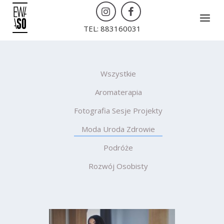
Skip
Menu
to
TEL: 883160031
content
Wszystkie
Aromaterapia
Fotografia Sesje Projekty
Moda Uroda Zdrowie
Podróże
Rozwój Osobisty
26 lipca 2018